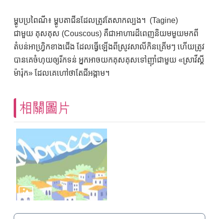
ម្ហូបប្រពៃណី៖ ម្ហូបតាជីនដែលត្រូវតែសាកល្បង។ (Tagine)
ជាមួយ គុសគុស (Couscous) គឺជាអាហារដ៏ពេញនិយមមួយមកពី
តំបន់អាហ្វ្រិកខាងជើង ដែលធ្វើឡើងពីស្រូវសាលីកិនគ្រើមៗ ហើយត្រូវ
បានគេចំហុយឲ្យរីកទន់ អ្នកអាចយកគុសគុសទៅញ៉ាំជាមួយ «ស្រាវីស្គី
ម៉ារ៉ុក» ដែលគេហៅថាតែជីអង្កាម។
相關圖片