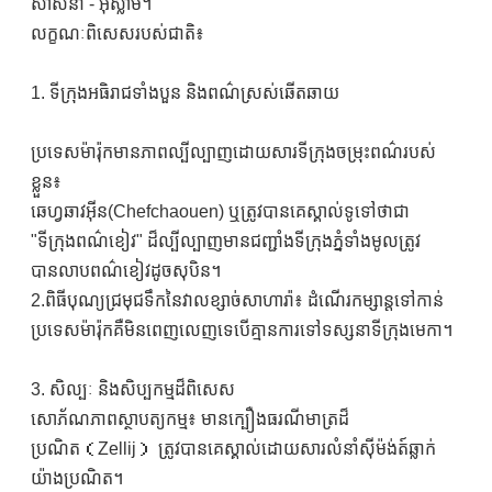
សាសនា - អ៊ីស្លាម។
លក្ខណៈពិសេសរបស់ជាតិ៖
1. ទីក្រុងអធិរាជទាំងបួន និងពណ៌ស្រស់ឆើតឆាយ
ប្រទេសម៉ារ៉ុកមានភាពល្បីល្បាញដោយសារទីក្រុងចម្រុះពណ៌របស់
ខ្លួន៖
ឆេហ្វឆាវអ៊ីន(Chefchaouen) ឬត្រូវបានគេស្គាល់ទូទៅថាជា
"ទីក្រុងពណ៌ខៀវ" ដ៏ល្បីល្បាញមានជញ្ជាំងទីក្រុងភ្នំទាំងមូលត្រូវ
បានលាបពណ៌ខៀវដូចសុបិន។
2.ពិធីបុណ្យជ្រមុជទឹកនៃវាលខ្សាច់សាហារ៉ា៖ ដំណើរកម្សាន្តទៅកាន់
ប្រទេសម៉ារ៉ុកគឺមិនពេញលេញទេបើគ្មានការទៅទស្សនាទីក្រុងមេកា។
3. សិល្បៈ និងសិប្បកម្មដ៏ពិសេស
សោភ័ណភាពស្ថាបត្យកម្ម៖ មានក្បឿងធរណីមាត្រដ៏
ប្រណិត（Zellij） ត្រូវបានគេស្គាល់ដោយសារលំនាំស៊ីម៉ង់ត៍ឆ្លាក់
យ៉ាងប្រណិត។