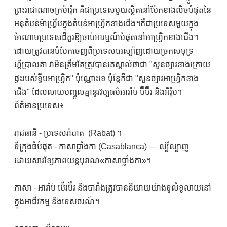
ព្រះរាជាណាចក្រម៉ារ៉ុក គឺជាប្រទេសមួយស្ថិតនៅប៉ែកខាងលិចបំផុតនៃ
អនុតំបន់ម៉ាហ្គ្រីបក្នុងតំបន់អាហ្វ្រិកខាងជើង។គឺជាប្រទេសមួយក្នុង
ចំណោមប្រទេសដ៏គួរឱ្យចាប់អារម្មណ៍បំផុតនៅអាហ្វ្រិកខាងជើង។
ដោយត្រូវបានបំបែកចេញពីប្រទេសអេស្ប៉ាញដោយច្រកសមុទ្រ
ហ្គីប្រាលតា វាមិនត្រឹមតែត្រូវបានគេស្គាល់ថាជា "សួនច្បារខាងក្រោយ
ផ្ទះរបស់ទ្វីបអាហ្វ្រិក" ប៉ុណ្ណោះទេ ប៉ុន្តែក៏ជា "សួនច្បារអាហ្វ្រិកខាង
ជើង" ដែលលាយបញ្ចូលគ្នានូវវប្បធម៌អារ៉ាប់ ប៊ឺប៊ឺរ និងអឺរ៉ុប។
ព័ត៌មានប្រទេស៖
រាជធានី - ប្រទេសរ៉ាបាត (Rabat) ។
ទីក្រុងធំបំផុត - កាសាប្លាំងកា (Casablanca) — ល្បីល្បាញ
ដោយសារខ្សែភាពយន្តបុរាណ«កាសាប្លាំងកា»។
ភាសា - អារ៉ាប់ ប៊ើរប៊ឺរ និងបារាំងត្រូវបាននិយាយយ៉ាងទូលំទូលាយនៅ
ក្នុងអាជីវកម្ម និងទេសចរណ៍។