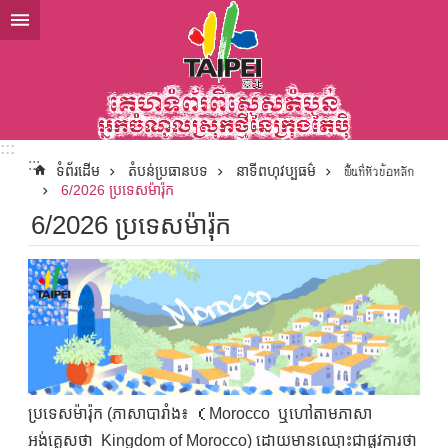
ទៅកាន់មាតិកាប្លុកមាតិកាសំខាន់
:::
:::
ទំព័រដើម
តំបន់ប្រធានបទ
នាទីពហុវប្បធម៌
พื้นที่หัวข้อหลัก
6/2026 ប្រទេសម៉ារ៉ុក
6/2026 ប្រទេសម៉ារ៉ុក
ប្រទេសម៉ារ៉ុក (ភាសាបារាំង៖ （Morocco ឬហៅតាមភាសា
អង់គ្លេសថា Kingdom of Morocco) ដោយមានឈ្មោះជាផ្លូវការថា