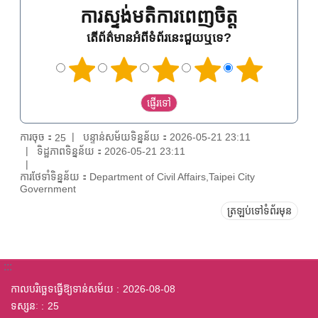
ការស្ទង់មតិការពេញចិត្ត
តើព័ត៌មានអំពីទំព័រនេះជួយឬទេ?
ការចុច：
បន្ទាន់សម័យទិន្នន័យ：2026-05-21 23:11
25
ទិដ្ឋភាពទិន្នន័យ：2026-05-21 23:11
ការថែទាំទិន្នន័យ：Department of Civil Affairs,Taipei City
Government
ត្រឡប់ទៅទំព័រមុន
:::
កាលបរិច្ឆេទធ្វើឱ្យទាន់សម័យ
2026-08-08
ទស្សនៈ
25