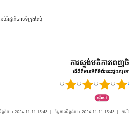
រំរដ្ឋាភិបាលទីក្រុងតៃប៉ិ
ការស្ទង់មតិការពេញចិត
តើព័ត៌មានអំពីទំព័រនេះជួយឬទ
យទិន្នន័យ：2024-11-11 15:43
ទិដ្ឋភាពទិន្នន័យ：2024-11-11 15:43
ការថ