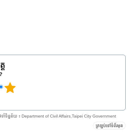
្ត
េ?
ែទាំទិន្នន័យ：Department of Civil Affairs,Taipei City Government
ត្រឡប់ទៅទំព័រមុន