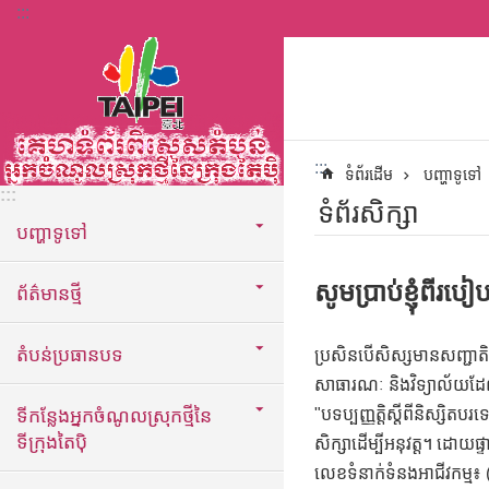
:::
ទៅកាន់មាតិកាប្លុកមាតិកាសំខាន់
:::
ទំព័រដើម
បញ្ហាទូទៅ
:::
ទំព័រសិក្សា
បញ្ហាទូទៅ
សូមប្រាប់ខ្ញុំពី
ព័ត៌មានថ្មី
តំបន់ប្រធានបទ
ប្រសិនបើសិស្សមានសញ្ជាតិ
សាធារណៈ និងវិទ្យាល័យដែល
ទីកន្លែងអ្នកចំណូលស្រុកថ្មីនៃ
"បទប្បញ្ញត្តិស្តីពីនិស្សិត
ទីក្រុងតៃប៉ិ
សិក្សាដើម្បីអនុវត្ត។ ដោយ
លេខទំនាក់ទំនងអាជីវកម្ម