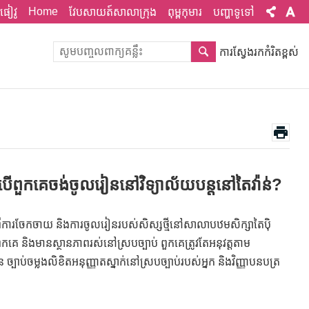
Home
ផៀវូ
វែបសាយត៍សាលាក្រុង
ពុម្ពកុមារ
បញ្ហាទូទៅ
ការស្វែងរកកំរិតខ្ពស់
សិនបើពួកគេចង់ចូលរៀននៅវិទ្យាល័យបន្តនៅតៃវ៉ាន់?
ីពីការចែកចាយ និងការចូលរៀនរបស់សិស្សថ្មីនៅសាលាបឋមសិក្សាតៃប៉ិ
េ និងមានស្ថានភាពរស់នៅស្របច្បាប់ ពួកគេត្រូវតែអនុវត្តតាម
ៀន ច្បាប់ចម្លងលិខិតអនុញ្ញាតស្នាក់នៅស្របច្បាប់របស់អ្នក និងវិញ្ញាបនបត្រ