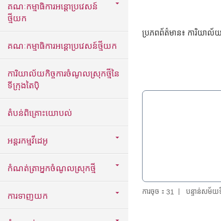
គណៈកម្មាធិការអន្តោប្រវេសន៍
ថ្មីយក
ប្រភពព័ត៌មាន៖ ការិយាល័យអប់
គណៈកម្មាធិការអន្តោប្រវេសន៍ថ្មីយក
ការិយាល័យកិច្ចការចំណូលស្រុកថ្មីនៃ
ទីក្រុងតៃប៉ិ
តំបន់ពិគ្រោះយោបល់
អន្តរកម្មវីដេអូ
កំណត់ត្រាអ្នកចំណូលស្រុកថ្មី
ការចុច：
បន្ទាន់សម័
31
ការទាញយក