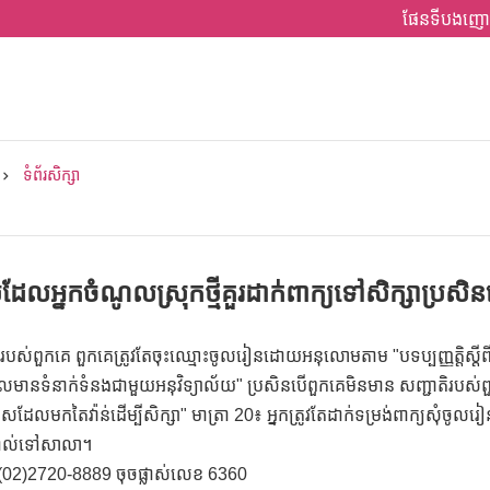
ផែនទីបងញោ
ទំព័រសិក្សា
របៀបដែលអ្នកចំណូលស្រុកថ្មីគួរដាក់ពាក្យទៅសិក្សាប្រ
របស់ពួកគេ ពួកគេត្រូវតែចុះឈ្មោះចូលរៀនដោយអនុលោមតាម "បទប្បញ្ញត្តិស្ត
មានទំនាក់ទំនងជាមួយអនុវិទ្យាល័យ" ប្រសិនបើពួកគេមិនមាន សញ្ជាតិរបស់ពួកគ
បរទេសដែលមកតៃវ៉ាន់ដើម្បីសិក្សា" មាត្រា 20៖ អ្នកត្រូវតែដាក់ទម្រង់ពាក្យសុំចូលរ
ផ្ទាល់ទៅសាលា។
៖ (02)2720-8889 ចុចផ្លាស់លេខ 6360