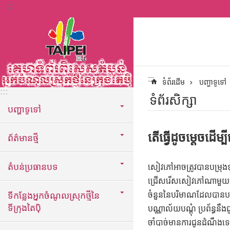
:::
ទៅកាន់មាតិកាប្លុកមាតិកាសំខាន់
:::
ទំព័រដើម
បញ្ហាទូទៅ
:::
ទំព័រសិក្សា
បញ្ហាទូទៅ
តើធ្វើដូចម្តេចដើ
ព័ត៌មានថ្មី
តំបន់ប្រធានបទ
សៀវភៅអាចត្រូវបានបម្រុងទ
ជ្រើសរើសសៀវភៅណាមួយហើយ
ទីកន្លែងអ្នកចំណូលស្រុកថ្មីនៃ
ចំនួននៃបរិមាណដែលបានបម្
ទីក្រុងតៃប៉ិ
បណ្ណាល័យបណ្តុំ ប្រព័ន្ធន
ចាំបាច់មានការជូនដំណឹងទ