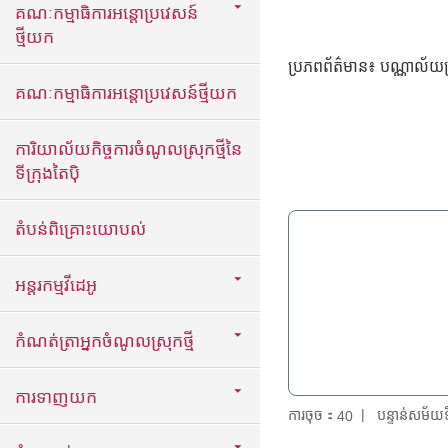
គណៈកម្មាធិការអន្តោប្រវេសន៍
ថ្មីយក
ប្រភពព័ត៌មាន៖ បណ្ណាល័យក្
គណៈកម្មាធិការអន្តោប្រវេសន៍ថ្មីយក
ការិយាល័យកិច្ចការចំណូលស្រុកថ្មីនៃ
ទីក្រុងតៃប៉ិ
តំបន់ពិគ្រោះយោបល់
អន្តរកម្មវីដេអូ
កំណត់ត្រាអ្នកចំណូលស្រុកថ្មី
ការទាញយក
ការចុច：
បន្ទាន់សម័
40