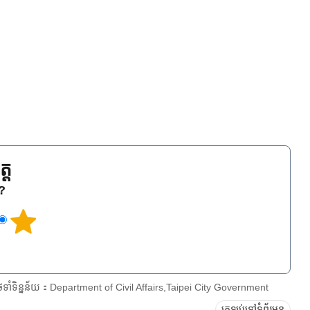
្ត
េ?
ែទាំទិន្នន័យ：Department of Civil Affairs,Taipei City Government
ត្រឡប់ទៅទំព័រមុន