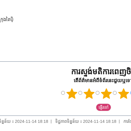
រុងតៃប៉ិ
ការស្ទង់មតិការពេញចិត
តើព័ត៌មានអំពីទំព័រនេះជួយឬទ
យទិន្នន័យ：2024-11-14 18:18
ទិដ្ឋភាពទិន្នន័យ：2024-11-14 18:18
ការថ