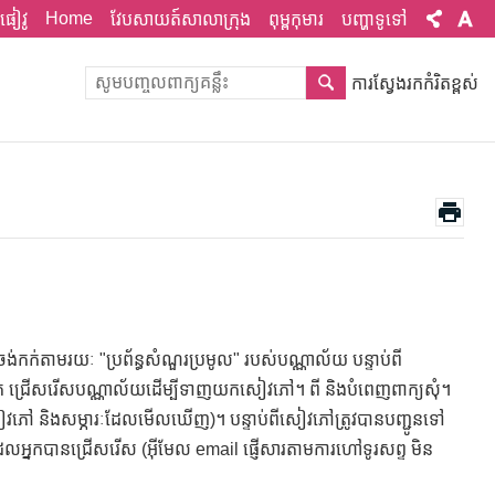
Home
ផៀវូ
វែបសាយត៍សាលាក្រុង
ពុម្ពកុមារ
បញ្ហាទូទៅ
ការស្វែងរកកំរិតខ្ពស់
ក់តាមរយៈ "ប្រព័ន្ធសំណួរប្រមូល" របស់បណ្ណាល័យ បន្ទាប់ពី
់ ជ្រើសរើសបណ្ណាល័យដើម្បីទាញយកសៀវភៅ។ ពី និងបំពេញពាក្យសុំ។
សៀវភៅ និងសម្ភារៈដែលមើលឃើញ)។ បន្ទាប់ពីសៀវភៅត្រូវបានបញ្ជូនទៅ
ងដែលអ្នកបានជ្រើសរើស (អ៊ីមែល email ផ្ញើសារតាមការហៅទូរសព្ទ មិន