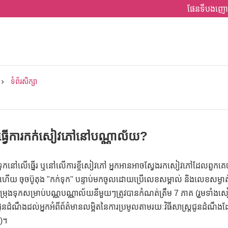
ផែនទីបងញោ
ទំព័រសិក្សា
ម្បីធ្វើការកក់សៀវភៅនៅបណ្ណាល័យ?
ុកនៅលើធ្នើរ ឬនៅលើការខ្ចីសៀវភៅ អ្នកអានអាចស្វែងរកសៀវភៅដែលពួកគេចង់ក
 ចុចប៊ូតុង "កក់ទុក" បន្ទាប់មកចូលដោយប្រើលេខសម្គាល់ និងលេខសម្ងាត
រុងទុកសម្រាប់បណ្ណបណ្ណាល័យនីមួយៗត្រូវបានកំណត់ត្រឹម 7 ភាគ (រួមទាំង
ឹងជូនដំណឹងដល់អ្នកអំពីព័ត៌មានលម្អិតនៃការប្រមូលតាមរយៈវិធីសាស្ត្រជូនដំណឹ
េ)។