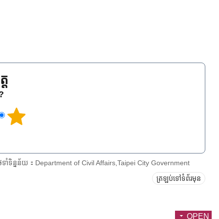
្ត
េ?
ែទាំទិន្នន័យ：Department of Civil Affairs,Taipei City Government
ត្រឡប់ទៅទំព័រមុន
OPEN