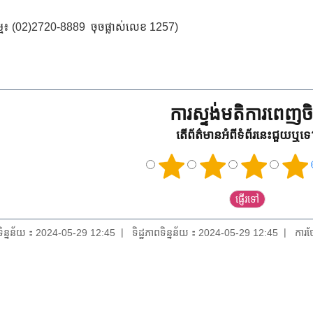
ម្ម៖ (02)2720-8889 ចុចផ្លាស់លេខ 1257)
ការស្ទង់មតិការពេញចិត
តើព័ត៌មានអំពីទំព័រនេះជួយឬទ
យទិន្នន័យ：2024-05-29 12:45
ទិដ្ឋភាពទិន្នន័យ：2024-05-29 12:45
ការថ