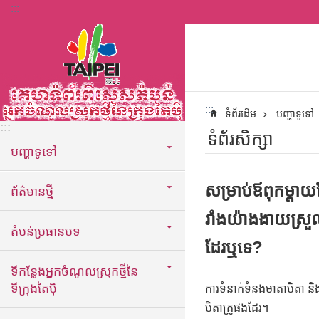
:::
ទៅកាន់មាតិកាប្លុកមាតិកាសំខាន់
:::
ទំព័រដើម
បញ្ហាទូទៅ
:::
ទំព័រសិក្សា
បញ្ហាទូទៅ
សម្រាប់ឪពុកម្តាយ
ព័ត៌មានថ្មី
រាំងយ៉ាងងាយស្រួល
តំបន់ប្រធានបទ
ដែរឬទេ?
ទីកន្លែងអ្នកចំណូលស្រុកថ្មីនៃ
ទីក្រុងតៃប៉ិ
ការទំនាក់ទំនងមាតាបិតា និង
បិតាគ្រូផងដែរ។