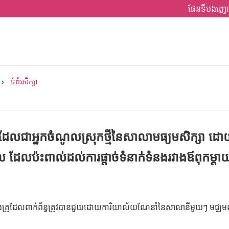
ផែនទីបងញោ
ទំព័រសិក្សា
ដែលជាអ្នកចំណូលស្រុកថ្មីនៃសាលាមធ្យមសិក្សា ដោយស
 ដែលប៉ះពាល់ដល់ការផ្តាច់ទំនាក់ទំនងរវាងឪពុកម្តាយ
គ្រូដែលពាក់ព័ន្ធត្រូវបានជួយដោយការិយាល័យណែនាំនៃសាលានីមួយៗ មជ្ឈមណ្ឌលប្រឹក