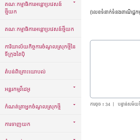
គណៈកម្មាធិការអន្តោប្រវេសន៍
ថ្មីយក
(លេខទំនាក់ទំនងពាណិជ្ជក
គណៈកម្មាធិការអន្តោប្រវេសន៍ថ្មីយក
ការិយាល័យកិច្ចការចំណូលស្រុកថ្មីនៃ
ទីក្រុងតៃប៉ិ
តំបន់ពិគ្រោះយោបល់
អន្តរកម្មវីដេអូ
ការចុច：
បន្ទាន់សម័
34
កំណត់ត្រាអ្នកចំណូលស្រុកថ្មី
ការទាញយក