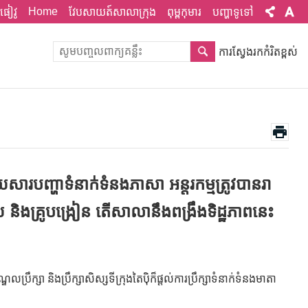
Home
ផៀវូ
វែបសាយត៍សាលាក្រុង
ពុម្ពកុមារ
បញ្ហាទូទៅ
ការស្វែងរកកំរិតខ្ពស់
ារបញ្ហាទំនាក់ទំនងភាសា អន្តរកម្មត្រូវបានរា
 និងគ្រូបង្រៀន តើសាលានឹងពង្រឹងទិដ្ឋភាពនេះ
្សា និងប្រឹក្សាសិស្សទីក្រុងតៃប៉ិក៏ផ្តល់ការប្រឹក្សាទំនាក់ទំនងមាតា