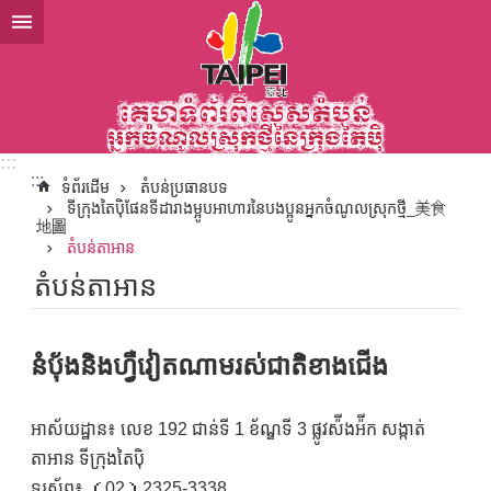
ទៅកាន់មាតិកាប្លុកមាតិកាសំខាន់
:::
:::
ទំព័រដើម
តំបន់ប្រធានបទ
ទីក្រុងតៃប៉ិផែនទីដារាងម្អូបអាហារនៃបងប្អូនអ្នកចំណូលស្រុកថ្មី_美食
地圖
តំបន់តាអាន
តំបន់តាអាន
នំបុ័ងនិងហ្វឺវៀតណាមរស់ជាតិខាងជើង
អាស័យដ្ឋាន៖ លេខ 192 ជាន់ទី 1 ខ័ណ្ឌទី 3 ផ្លូវស៉ីងអ៉ីក សង្កាត់
តាអាន ទីក្រុងតៃប៉ិ
ទូរស័ព្ទ៖ （02）2325-3338