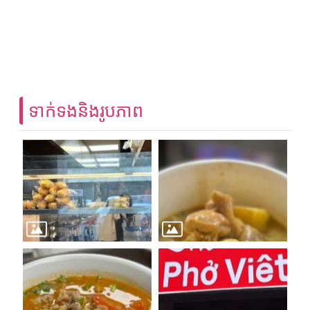
ទាក់ទងនិងរូបភាព