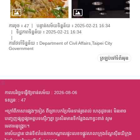
ការចុច：
បន្ទាន់សម័យទិន្នន័យ：2025-02-21 16:34
47
ទិដ្ឋភាពទិន្នន័យ：2025-02-21 16:34
ការថែទាំទិន្នន័យ：Department of Civil Affairs,Taipei City
Government
ត្រឡប់ទៅទំព័រមុន
:::
កាលបរិច្ឆេទធ្វើឱ្យទាន់សម័យ
2026-08-06
ទស្សនៈ
47
◎ក្រៅពីភាសាផ្សេងៗទៀត ពីព្រោះបកប្រែមិនទាន់រួចរាល់ ហេតុដូចនេះ មិនអាច
បញ្ចេញផ្សព្វផ្សាអត្តបទស្មើរៗគ្នា ប្រសិនមានទីកន្លែងណាខ្វះខាត់ សូម
មេតាអនុង្គ្រោះ។
អាស័យដ្ឋានៈជាន់ទី៩តំបន់ភាគកណ្តាលផ្ទះលេខ១ផ្លូវសាលាក្រុងខ័ណ្ឌស៊ីនយីក្រុង