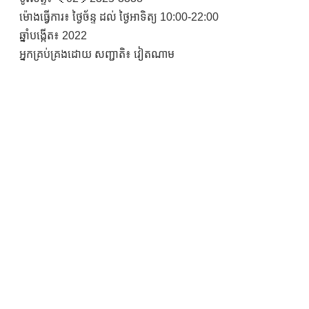
ម៉ោងធ្វើការ៖ ថ្ងៃច័ន្ទ ដល់ ថ្ងៃអាទិត្យ 10:00-22:00
ឆ្នាំបង្កើត៖ 2022
អ្នកគ្រប់គ្រងដោយ សញ្ជាតិ៖ វៀតណាម