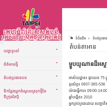
:::
ទៅកាន់មាតិកាប្លុកមាតិកាសំខាន់
:::
ទំព័រដើម
តំបន់ប្រធ
:::
តំបន់តាអាន
បញ្ហាទូទៅ
ម្ហូបយូណានដ៏អស្ចា
ព័ត៌មានថ្មី
តំបន់ប្រធានបទ
អាស័យដ្ឋាន៖ ផ្ទះលេខ 75 ផ្ល
ទូរស័ព្ទ៖ 0937-365-536
ទីកន្លែងអ្នកចំណូលស្រុកថ្មីនៃ
ម៉ោងធ្វើការ៖ 09:00-14:00
ទីក្រុងតៃប៉ិ
ឆ្នាំបង្កើត៖ 2010
អ្នកគ្រប់គ្រងដោយ សញ្ជាតិ