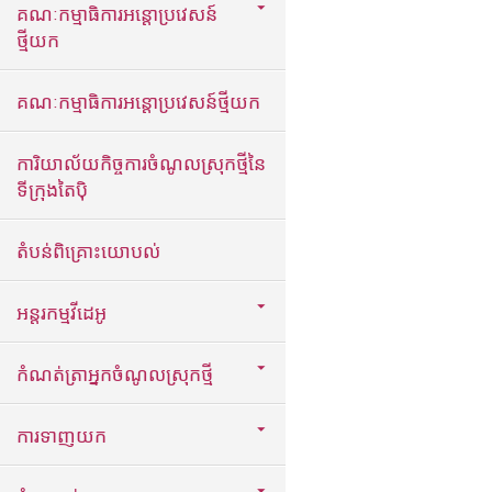
គណៈកម្មាធិការអន្តោប្រវេសន៍
ថ្មីយក
គណៈកម្មាធិការអន្តោប្រវេសន៍ថ្មីយក
ការិយាល័យកិច្ចការចំណូលស្រុកថ្មីនៃ
ទីក្រុងតៃប៉ិ
តំបន់ពិគ្រោះយោបល់
អន្តរកម្មវីដេអូ
កំណត់ត្រាអ្នកចំណូលស្រុកថ្មី
ការទាញយក