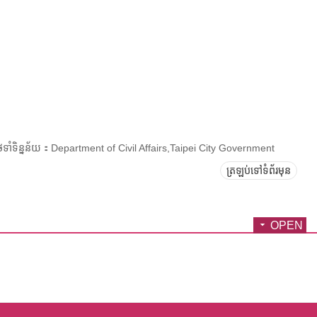
ែទាំទិន្នន័យ：Department of Civil Affairs,Taipei City Government
ត្រឡប់ទៅទំព័រមុន
OPEN