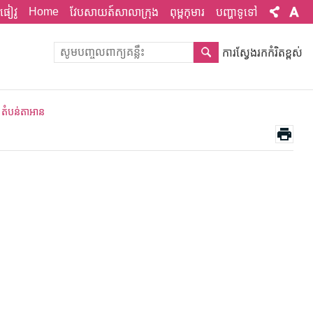
Home
ផៀវូ
វែបសាយត៍សាលាក្រុង
ពុម្ពកុមារ
បញ្ហាទូទៅ
ការស្វែងរកកំរិតខ្ពស់
តំបន់តាអាន