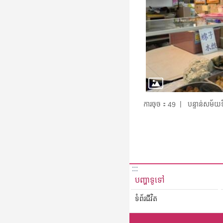
ការចុច：
បន្ទាន់សម័
49
:::
បញ្ហាទូទៅ
ទំព័រជីវិត