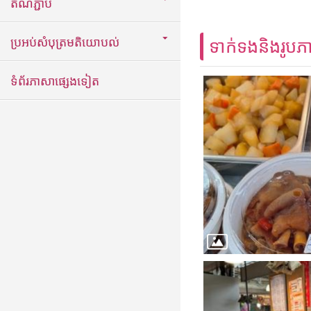
តំណភ្ជាប់
ប្រអប់សំបុត្រមតិយោបល់
ទាក់ទងនិងរូបភ
ទំព័រភាសាផ្សេងទៀត