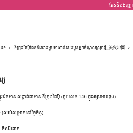
ផែនទីបងញោ
ានបទ
ទីក្រុងតៃប៉ិផែនទីដារាងម្អូបអាហារនៃបងប្អូនអ្នកចំណូលស្រុកថ្មី_美食地圖
រ្យ
ូវរ៉េចអាន សង្កាត់តាអាន ទីក្រុងតៃប៉ិ (តូបលេខ 146 ក្នុងផ្សារអានតុង)
 (ឈប់សម្រាកនៅថ្ងៃច័ន្ទ)
៖ ចិនដីគោក