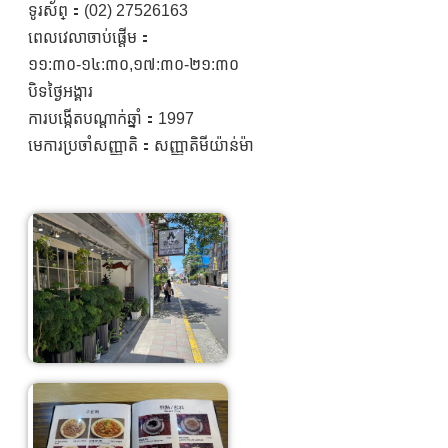
ទូរស័ព្：(02) 27526163
ពេលវេលាចាប់ផ្តើម：
១១:៣០-១៤:៣០,១៧:៣០-២១:៣០
បិទថ្ងៃអង្គារ
ការបង្កើតបណ្តាក់ឆ្នាំ：1997
មេការប្រចាំសញ្ញាតិ：សញ្ញាតិមីយ៉ាន់ម៉ា