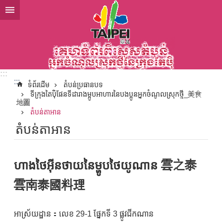
ទៅកាន់មាតិកាប្លុកមាតិកាសំខាន់
:::
:::
ទំព័រដើម
តំបន់ប្រធានបទ
ទីក្រុងតៃប៉ិផែនទីដារាងម្អូបអាហារនៃបងប្អូនអ្នកចំណូលស្រុកថ្មី_美食
地圖
តំបន់តាអាន
តំបន់តាអាន
ហាងថៃអ៊ីនថាយនៃម្ហូបថៃយូណាន 雲之泰
雲南泰國料理
អាស្រ័យដ្ឋាន：លេខ 29-1 ផ្នែកទី 3 ផ្លូវជីកណាន