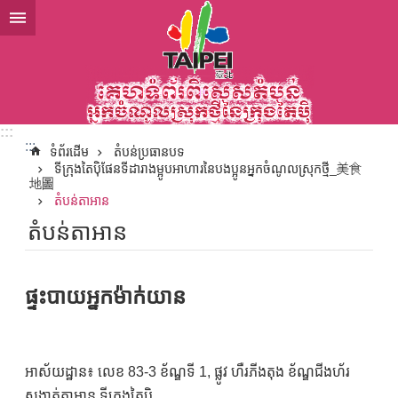
ទៅកាន់មាតិកាប្លុកមាតិកាសំខាន់
:::
:::
ទំព័រដើម
តំបន់ប្រធានបទ
ទីក្រុងតៃប៉ិផែនទីដារាងម្អូបអាហារនៃបងប្អូនអ្នកចំណូលស្រុកថ្មី_美食
地圖
តំបន់តាអាន
តំបន់តាអាន
ផ្ទះបាយអ្នកម៉ាក់យាន
អាស័យដ្ឋាន៖ លេខ 83-3 ខ័ណ្ឌទី 1, ផ្លូវ ហឺរភីងតុង ខ័ណ្ឌជីងហ័រ
សង្កាត់តាអាន ទីក្រុងតៃប៉ិ