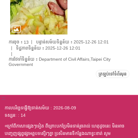
ការចុច：
បន្ទាន់សម័យទិន្នន័យ：2025-12-26 12:01
13
ទិដ្ឋភាពទិន្នន័យ：2025-12-26 12:01
ការថែទាំទិន្នន័យ：Department of Civil Affairs,Taipei City
Government
ត្រឡប់ទៅទំព័រមុន
:::
កាលបរិច្ឆេទធ្វើឱ្យទាន់សម័យ
2026-08-09
ទស្សនៈ
14
◎ក្រៅពីភាសាផ្សេងៗទៀត ពីព្រោះបកប្រែមិនទាន់រួចរាល់ ហេតុដូចនេះ មិនអាច
បញ្ចេញផ្សព្វផ្សាអត្តបទស្មើរៗគ្នា ប្រសិនមានទីកន្លែងណាខ្វះខាត់ សូម