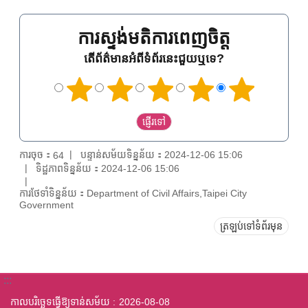
ការស្ទង់មតិការពេញចិត្ត
តើព័ត៌មានអំពីទំព័រនេះជួយឬទេ?
ការចុច：
បន្ទាន់សម័យទិន្នន័យ：2024-12-06 15:06
64
ទិដ្ឋភាពទិន្នន័យ：2024-12-06 15:06
ការថែទាំទិន្នន័យ：Department of Civil Affairs,Taipei City
Government
ត្រឡប់ទៅទំព័រមុន
:::
កាលបរិច្ឆេទធ្វើឱ្យទាន់សម័យ
2026-08-08