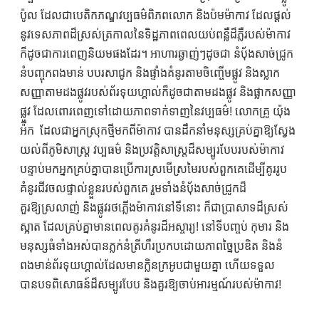
ប៉ូល ដែលជាបេតិកភណ្ឌវប្បធម៌ពិភពលោក និងប៉មម៉ាកាវ ដែលផ្តល់
នូវទេសភាពដ៏ស្រស់ត្រកាលនៃទិដ្ឋភាពពេលយប់ពន្លឺដ៏ភ្លឺរបស់ម៉ាកាវ
ក៏ដូចជាការពេញនិយមផងដែរ។ អាហារឆ្ងាញ់ៗដូចជា នំប៉័ងសាច់ជ្រូក
នំបញ្ចុកពងមាន់ បបរសាជូក និងផ្ទាំងគំនូរតាមចិញ្ចើមផ្លូវ និងស្លាក
សញ្ញាតាមដងផ្លូវរបស់ព័រទុយហ្គាល់ក៏ដូចជាតាមដងផ្លូវ និងផ្លាកសញ្ញា
ផ្លូវ ដែលពោរពេញទៅដោយភាពទាក់ទាញនៃវប្បធម៌! លោកគ្រូ យ៉ុង
អ៉ីក ដែលជាអ្នកស្រុកថ្មីមកពីម៉ាកាវ បានដឹកនាំមនុស្សគ្រប់គ្នាឱ្យស្វែង
យល់ពីភូមិសាស្ត្រ វប្បធម៌ និងប្រវត្តិសាស្រ្តដ៏សម្បូរបែបរបស់ម៉ាកាវ
បន្ទាប់មកអ្នកគ្រប់គ្នាបានប្រើការស្រមើស្រមៃរបស់ពួកគេដើម្បីគូររូប
គំនូរជីវចលផ្ទាល់ខ្លួនរបស់ពួកគេ រួមទាំងនំប៉័ងសាច់ជ្រូកដ៏
គួរឱ្យស្រលាញ់ និងផ្លូវរថភ្លើងម៉ាកាវនៅទីនោះ ក៏ជាប្រាសាទដ៏ស្រស់
ស្អាត ដែលគ្រប់គ្នាមានពេលគូរគំនូរដ៏អស្ចារ្យ! នៅទីបញ្ចប់ កុមារ និង
មនុស្សធំទាំងអស់បានភ្លក់នំត្រីហឹរប្រកបដោយភាពច្នៃប្រឌិត និងនំ
ពងមាន់ព័រទុយហ្គាល់ដែលមានក្លិនក្រអូបជាមួយគ្នា ហើយទទួល
បានបទពិសោធន៍ដ៏សម្បូរបែប និងគួរឱ្យចាប់អារម្មណ៍របស់ម៉ាកាវ!