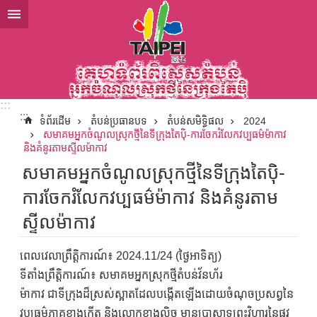
ទៅកាន់មាតិកាប្លុកមាតិកាសំខាន់
:::
:::
ទំព័រដើម
តំបន់ប្រធានបទ
តំបន់សមិទ្ធិផល
2024
សមាគមអ្នកចំណូលស្រុកថ្មីនៃទីក្រុងតៃប៉ិ-ការចែករំលែកវប្បធម៌ម៉ាកាវ
និងគំនូរតាមស្ទីលម៉ាកាវ
សមាគមអ្នកចំណូលស្រុកថ្មីនៃទីក្រុងតៃប៉ិ-
ការចែករំលែកវប្បធម៌ម៉ាកាវ និងគំនូរតាម
ស្ទីលម៉ាកាវ
ពេលវេលាព្រឹត្តិការណ៍៖ 2024.11/24 (ថ្ងៃអាទិត្យ)
ទីតាំងព្រឹត្តិការណ៍៖ សមាគមអ្នកស្រុកថ្មីតំបន់វ័នហ័រ
ម៉ាកាវ ជាទីក្រុងដ៏ស្រស់ស្អាតដែលបង្កើតឡើងដោយចំណុចប្រសព្វនៃ
វប្បធម៌ភាគខាងកើត និងលោកខាងលិច មានប្រាសាទព្រះវិហារនៃផ្លូវ