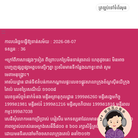
ត្រឡប់ទៅទំព័រមុន
:::
កាលបរិច្ឆេទធ្វើឱ្យទាន់សម័យ
2026-08-07
ទស្សនៈ
36
◎ក្រៅពីភាសាផ្សេងៗទៀត ពីព្រោះបកប្រែមិនទាន់រួចរាល់ ហេតុដូចនេះ មិនអាច
បញ្ចេញផ្សព្វផ្សាអត្តបទស្មើរៗគ្នា ប្រសិនមានទីកន្លែងណាខ្វះខាត់ សូម
មេតាអនុង្គ្រោះ។
អាស័យដ្ឋានៈជាន់ទី៩តំបន់ភាគកណ្តាលផ្ទះលេខ១ផ្លូវសាលាក្រុងខ័ណ្ឌស៊ីនយីក្រុង
តៃប៉េ លេខប្រៃសណីយ៍ៈ១១០០៨
លេខទូរស័ព្ទទំនាក់ទំនងៈមន្ទីរអត្រានុកូលដ្ឋាន 1999ត6260 មន្ទីរសង្គមកិច្ច
1999ត1981 មន្ទីរអប់រំ 1999ត1216 មន្ទីរសុខភិបាល 1999ត1816 មន្ទីរពល
កម្ម1999ត7038
សេនីសុំលោកអនកប្រើប្រាស់ បរៀសឹរេ មកទស្សនាដែលមានពុម្ព ឈុតឦលើស ៤,០
ភាពច្បាស់លាស់នេអេក្រង់សេនឹងឹ៨០០ ខ ៦០០ រក្សាសិទ្ធិគ្រប់យ៉ាង
ដោយមនទីរសងៅមកិចចសាលាក្រុងតេប៉េ ឆនាំ២០១២