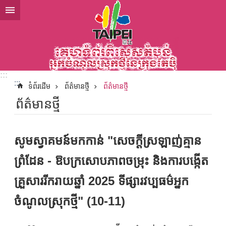
ទៅកាន់មាតិកាប្លុកមាតិកាសំខាន់
:::
:::
ទំព័រដើម
ព័ត៌មានថ្មី
ព័ត៌មានថ្មី
ព័ត៌មានថ្មី
សូមស្វាគមន៍មកកាន់ "សេចក្ដីស្រឡាញ់គ្មាន
ព្រំដែន - ឱបក្រសោបភាពចម្រុះ និងការបង្កើត
គ្រួសាររីករាយឆ្នាំ 2025 ទីផ្សារវប្បធម៌អ្នក
ចំណូលស្រុកថ្មី" (10-11)