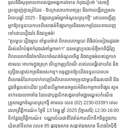
មូលនិធិសុខុមាលភាពសង្គមអង្គការអ៉ីទាន កំពុងរៀបចំ "សេចក្ដី
ស្រឡាញ់គ្មានព្រំដែន - ឱបក្រសោបភាពចម្រុះ និងការបង្កើតគ្រួសារ
រីករាយឆ្នាំ 2025 - ទីផ្សារវប្បធម៌អ្នកចំណូលស្រុកថ្មី" ដោយអញ្ជើញ
អ្នកឱ្យទទួលយកបទពិសោធន៍ទីផ្សារកម្រនិងអសកម្មដែលពោរពេញ
ទៅដោយរឿងរ៉ាវ និងវប្បធម៌!
"តូបមួយ រឿងមួយ ខាំមួយម៉ាត់ ពិភពលោកមួយ! ពិធីជប់លៀងរដូវរងា
ដ៏រស់រវើកបំផុតកំពុងរង់ចាំអ្នកមក។" ជនអន្តោប្រវេសន៍ថ្មីមកពីជុំវិញ
ពិភពលោកនឹងចែករំលែកចំណង់ចំណូលចិត្ត និងវប្បធម៌របស់ពួកគេ
តាមរយៈអាហារក្នុងស្រុក សិប្បកម្មប្រពៃណី របស់របរធ្វើដោយដៃ និង
គ្រឿងបន្លាស់កម្រនិងអសកម្ម។ អនុញ្ញាតឱ្យយើងទទួលបានបទ
ពិសោធន៍នៃភាពទាក់ទាញនៃពិភពលោកចម្រុះជាមួយនឹងរសជាតិ និង
ដួងចិត្តរបស់យើង! ប្រសិនបើអ្នកមានចម្ងល់អំពីសកម្មភាពទីផ្សារ សូម
ទាក់ទងលោកចាំង ដែលជាបុគ្គលិកសង្គមនៅមជ្ឈមណ្ឌលកំណើន
គ្រួសារអ្នកចំណូលស្រុកថ្មី តាមរយៈលេខ (02) 2230-0339។ ពេល
វេលាព្រឹត្តិការណ៍៖ ថ្ងៃទី 13 ខែធ្នូ ឆ្នាំ 2025 (ថ្ងៃសៅរ៍) 12:30-16:00
ទីកន្លែងព្រឹត្តិការណ៍៖ បណ្ណាល័យជាតិតៃវ៉ាន់ការលើកទឹកចិត្តក្នុងការ
រៀននៅទីលាន (លេខ 85 ផ្លូវចុងសាន សង្កាត់ចុងសាន ទីក្រុងតៃប៉ិថ្មី