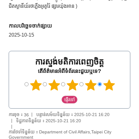
ជិតស្ថានីយ៍រថភ្លើងអូតូរ៉ៃ ផ្សារយ៉ុងអាន )
កាលបរិច្ឆេទចាក់ផ្សាយ
2025-10-15
ការស្ទង់មតិការពេញចិត្ត
តើព័ត៌មានអំពីទំព័រនេះជួយឬទេ?
ការចុច：
បន្ទាន់សម័យទិន្នន័យ：2025-10-21 16:20
36
ទិដ្ឋភាពទិន្នន័យ：2025-10-21 16:20
ការថែទាំទិន្នន័យ：Department of Civil Affairs,Taipei City
Government