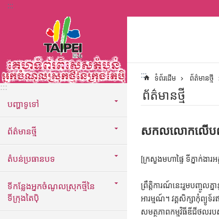
:::
ទៅកាន់មាតិកាប្លុកមាតិកាសំខាន់
:::
ទំព័រដើម
ព័ត៌មានថ្មី
:::
ព័ត៌មានថ្មី
បញ្ហាទូទៅ
សកលលោកលើបណ្តា
ព័ត៌មានថ្មី
តំបន់ប្រធានបទ
[ក្រសួងមហាផ្ទៃ ទីភ្នាក់ងា
ទីកន្លែងអ្នកចំណូលស្រុកថ្មីនៃ
ព្រឹត្តិការណ៍នេះរួមបញ្ចូលគ
ទីក្រុងតៃប៉ិ
អារម្មណ៍។ វគ្គសិក្សាកុំព្យូ
សមត្ថភាពកម្មវិធីឌីជីថលរ