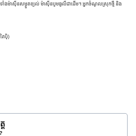
មទាំងម៉ាស៊ីនសម្ងួតខ្យល់ ម៉ាស៊ីនបូមធូលីជាដើម។ អ្នកចំណូលស្រុកថ្មី និង
ៃប៉ិ)
្ត
េ?