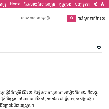
Home
ផៀវូ
វែបសាយត៍សាលាក្រុង
ពុម្ពកុមារ
បញ្ហាទូទៅ
ការស្វែងរកកំរិតខ្ពស់
រុកថ្មីអំពីកម្មវិធីឌីជីថល និងខ្លឹមសារគម្រោងតាមរបៀបដ៏រីករាយ និងបន្ធូរ
ស្រុកថ្មីក៏នឹងត្រូវបានណែនាំនៅនឹងកន្លែងផងដែរ ដើម្បីជួយពួកគេឱ្យបង្កើន
វិតឆ្លាតវៃដ៏ងាយស្រួល។