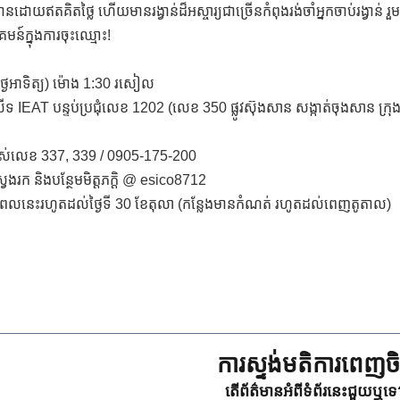
ានដោយឥតគិតថ្លៃ ហើយមានរង្វាន់ដ៏អស្ចារ្យជាច្រើនកំពុងរង់ចាំអ្នកចាប់រង្វាន់ រួ
គមន៍ក្នុងការចុះឈ្មោះ!
15 (ថ្ងៃអាទិត្យ) ម៉ោង 1:30 រសៀល
ីទ IEAT បន្ទប់ប្រជុំលេខ 1202 (លេខ 350 ផ្លូវស៊ុងសាន សង្កាត់ចុងសាន ក្រុងត
លាស់លេខ 337, 339 / 0905-175-200
ែងរក និងបន្ថែមមិត្តភក្តិ @ esico8712
ពេលនេះរហូតដល់ថ្ងៃទី 30 ខែតុលា (កន្លែងមានកំណត់ រហូតដល់ពេញតូតាល)
ការស្ទង់មតិការពេញចិត
តើព័ត៌មានអំពីទំព័រនេះជួយឬទ