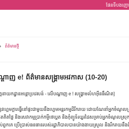
ផែនទីបងញោ
ព័ត៌មានថ្មី
ញ e! ព័ត៌មានសង្គ្រាមអវកាស (10-20)
រអគ្គនាយកដ្ឋានអន្តោប្រវេសន៍ - លើបណ្តាញ e ! សង្គ្រាមលំហអ៊ីនធឺណិត]
្នានូវហ្គេមក្តារធ្វើនៅផ្ទះជាមួយនឹងហ្គេមអន្តរកម្មដ៏រីករាយ ដោយណែនាំអ្នកចំណូលស្
ទ័រឥតគិតថ្លៃ និងសេវាកម្មប្រាក់កម្ចីថេប្លេត និងកុំព្យូទ័រយួរដៃសម្រាប់អ្នកចំណូល
បស់ពួកគេ ប្រើប្រាស់ធនធានរបស់រដ្ឋាភិបាលបានយ៉ាងងាយស្រួល និងរីករាយនឹងជី