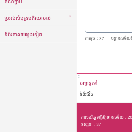
តំណភ្ជាប់
ប្រអប់សំបុត្រមតិយោបល់
ទំព័រភាសាផ្សេងទៀត
ការចុច：
បន្ទាន់សម័
37
:::
បញ្ហាទូទៅ
ទំព័រជីវិត
កាលបរិច្ឆេទធ្វើឱ្យទាន់សម័យ
20
ទស្សនៈ
37