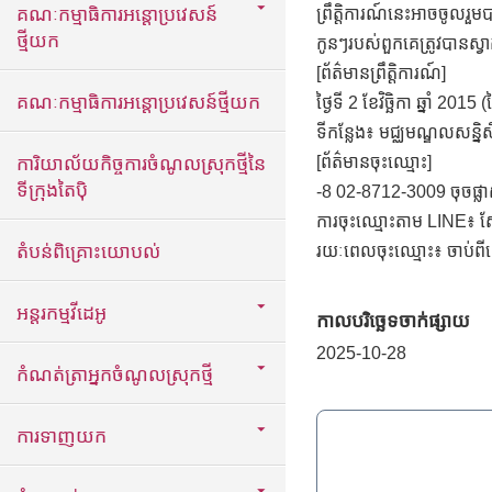
គណៈកម្មាធិការអន្តោប្រវេសន៍
ព្រឹត្តិការណ៍នេះអាចចូលរួមប
ថ្មីយក
កូនៗរបស់ពួកគេត្រូវបានស្វា
[ព័ត៌មានព្រឹត្តិការណ៍]
គណៈកម្មាធិការអន្តោប្រវេសន៍ថ្មីយក
ថ្ងៃទី 2 ខែវិច្ឆិកា ឆ្នាំ 20
ទីកន្លែង៖ មជ្ឈមណ្ឌលសន្និស
ការិយាល័យកិច្ចការចំណូលស្រុកថ្មីនៃ
[ព័ត៌មានចុះឈ្មោះ]
ទីក្រុងតៃប៉ិ
-8 02-8712-3009 ចុចផ្
ការចុះឈ្មោះតាម LINE៖ ស្វ
តំបន់ពិគ្រោះយោបល់
រយៈពេលចុះឈ្មោះ៖ ចាប់ពី
អន្តរកម្មវីដេអូ
កាលបរិច្ឆេទចាក់ផ្សាយ
2025-10-28
កំណត់ត្រាអ្នកចំណូលស្រុកថ្មី
ការទាញយក