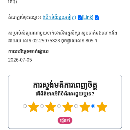
តៃប៉ិ)
តំណភ្ជាប់ចុះឈ្មោះ៖
(បើកទំព័រមួយទៀត)
[Link]
សម្រាប់សំណួរណាមួយទាក់ទងនឹងវគ្គសិក្សា សូមទាក់ទងលោកវ៉ាង
តាមរយៈលេខ 02-25975323 ចុចផ្លាស់លេខ 805 ។
កាលបរិច្ឆេទចាក់ផ្សាយ
2026-07-05
ការស្ទង់មតិការពេញចិត្ត
តើព័ត៌មានអំពីទំព័រនេះជួយឬទេ?