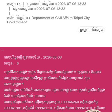
ការចុច：
បន្ទាន់សម័យទិន្នន័យ：2026-07-06 13:33
5
ទិដ្ឋភាពទិន្នន័យ：2026-07-06 13:33
ការថែទាំទិន្នន័យ：Department of Civil Affairs,Taipei City
Government
ត្រឡប់ទៅទំព័រមុន
:::
កាលបរិច្ឆេទធ្វើឱ្យទាន់សម័យ
2026-08-08
ទស្សនៈ
6
◎ក្រៅពីភាសាផ្សេងៗទៀត ពីព្រោះបកប្រែមិនទាន់រួចរាល់ ហេតុដូចនេះ មិនអាច
បញ្ចេញផ្សព្វផ្សាអត្តបទស្មើរៗគ្នា ប្រសិនមានទីកន្លែងណាខ្វះខាត់ សូម
មេតាអនុង្គ្រោះ។
អាស័យដ្ឋានៈជាន់ទី៩តំបន់ភាគកណ្តាលផ្ទះលេខ១ផ្លូវសាលាក្រុងខ័ណ្ឌស៊ីនយីក្រុង
តៃប៉េ លេខប្រៃសណីយ៍ៈ១១០០៨
លេខទូរស័ព្ទទំនាក់ទំនងៈមន្ទីរអត្រានុកូលដ្ឋាន 1999ត6260 មន្ទីរសង្គមកិច្ច
1999ត1981 មន្ទីរអប់រំ 1999ត1216 មន្ទីរសុខភិបាល 1999ត1816 មន្ទីរពល