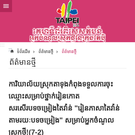
ទៅកាន់មាតិកាប្លុកមាតិកាសំខាន់
:::
:::
ទំព័រដើម
ព័ត៌មានថ្មី
ព័ត៌មានថ្មី
ព័ត៌មានថ្មី
ការិយាល័យស្រុកតាទុងកំពុងទទួលការចុះ
ឈ្មោះសម្រាប់ថ្នាក់រៀនកោត
សរសើរបទចម្រៀងតៃវ៉ាន់ "រៀនភាសាតៃវ៉ាន់
តាមរយៈបទចម្រៀង" សម្រាប់អ្នកចំណូល
ស្រុកថ្មី!(7-2)