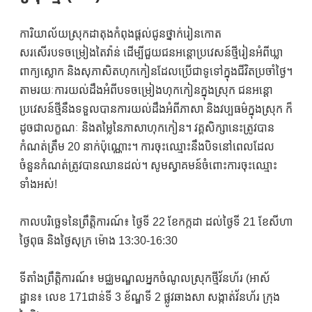
ការិយាល័យស្រុកដាតុងកំពុងផ្តល់ជូនថ្នាក់រៀនកោត
សរសើរបទចម្រៀងតៃវ៉ាន់ ដើម្បីជួយជនអន្តោប្រវេសន៍ថ្មីរៀនអំពីឃ្លា
ពាក្យស្លោក និងសុភាសិតហុកកៀនដែលប្រើជាទូទៅក្នុងជីវិតប្រចាំថ្ងៃ។
តាមរយៈការយល់ដឹងអំពីបទចម្រៀងហុកកៀនក្នុងស្រុក ជនអន្តោ
ប្រវេសន៍ថ្មីនឹងទទួលបានការយល់ដឹងអំពីភាសា និងវប្បធម៌ក្នុងស្រុក ក៏
ដូចជាលក្ខណៈ និងតម្លៃនៃភាសាហុកកៀន។ វគ្គសិក្សានេះត្រូវបាន
កំណត់ត្រឹម 20 នាក់ប៉ុណ្ណោះ។ ការចុះឈ្មោះនឹងបិទនៅពេលដែល
ចំនួនកំណត់ត្រូវបានឈានដល់។ សូមស្វាគមន៍ចំពោះការចុះឈ្មោះ
ទាំងអស់!
កាលបរិច្ឆេទនៃព្រឹត្តិការណ៍៖ ថ្ងៃទី 22 ខែកក្កដា ដល់ថ្ងៃទី 21 ខែសីហា
ថ្ងៃពុធ និងថ្ងៃសុក្រ ម៉ោង 13:30-16:30
ទីតាំងព្រឹត្តិការណ៍៖ មជ្ឈមណ្ឌលអ្នកចំណូលស្រុកថ្មីវ័នហ័រ (អាស័
ដ្ឋាន៖ លេខ 171ជាន់ទី 3 ខ័ណ្ឌទី 2 ផ្លូវឆាងសា សង្កាត់វ័នហ័រ ក្រុង