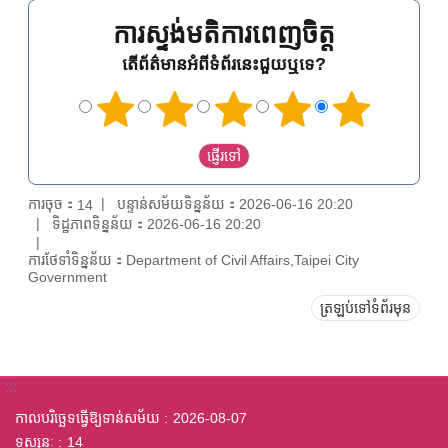
ការស្ទង់មតិការពេញចិត្ត
តើព័ត៌មានអំពីទំព័រនេះជួយឬទេ?
ការចុច：
បន្ទាន់សម័យទិន្នន័យ：2026-06-16 20:20
14
ទិដ្ឋភាពទិន្នន័យ：2026-06-16 20:20
ការថែទាំទិន្នន័យ：Department of Civil Affairs,Taipei City
Government
ត្រឡប់ទៅទំព័រមុន
:::
កាលបរិច្ឆេទធ្វើឱ្យទាន់សម័យ
2026-08-07
ទស្សនៈ
14