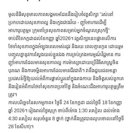
មូលនិធិសុខុមាលភាពសង្គមអេដែននឹងរៀបចំវគ្គសិក្សា "រស់នៅ
ប្រកបដោយសុខភាពល្អ និងក្មេងជាងវ័យ - ញ៉ាំអាហារដើម្បី
អាហារូបត្ថម្ភ៖ ក្រុមគាំទ្រសុខភាពសម្រាប់អ្នកចំណូលស្រុកថ្មី"
ចាប់ពីខែកក្កដាដល់ខែកញ្ញា ឆ្នាំ2026។ វគ្គសិក្សានេះផ្តោតលើការ
ថែទាំសុខភាពក្នុងអំឡុងពេលអស់រដូវ និងរយៈពេលគ្មានកូន ដោយរួម
បញ្ចូលគ្នានូវការស្វែងយល់ខ្លួនឯង ការគ្រប់គ្រងអារម្មណ៍វិជ្ជមាន ការ
ញ៉ាំអាហារដែលមានសុខភាពល្អ ការម៉ាស្សាដោយប្រើវិធីសាស្ត្រចិន
បុរាណ និងការចម្អិនអាហារដែលមានជីវជាតិ។ វានឹងជួយជនអន្តោ
ប្រវេសន៍ថ្មីឱ្យយល់អំពីការផ្លាស់ប្តូរនៅក្នុងរាងកាយ និងចិត្តរបស់ពួកគេ
និងរៀនអំពីការថែទាំសុខភាពប្រចាំថ្ងៃ និងចំណេះដឹងអាហារូបត្ថម្ភត្រឹម
ត្រូវ។
កាលបរិច្ឆេទនៃសកម្មភាព៖ ថ្ងៃទី 24 ខែកក្កដា ដល់ថ្ងៃទី 18 ខែកញ្ញា
ឆ្នាំ 2026។ រៀងរាល់ថ្ងៃសុក្រ ចាប់ពីម៉ោង 1:30 រសៀល ដល់ម៉ោង
4:30 រសៀល សរុបចំនួន 8 ថ្នាក់ (ថ្នាក់នឹងត្រូវបានលុបចោលនៅថ្ងៃទី
28 ខែសីហា)។