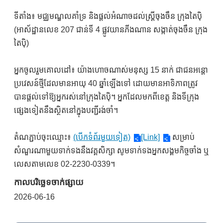
ទីតាំង៖ មជ្ឈមណ្ឌលគាំទ្រ និងផ្តល់អំណាចដល់ស្ត្រីចុងចឹន ក្រុងតៃប៉ិ
(អាស័ដ្ឋានលេខ 207 ជាន់ទី 4 ផ្លូវយានភីងណាន សង្កាត់ចុងចឹន ក្រុង
តៃប៉ិ)
អ្នកចូលរួមគោលដៅ៖ យ៉ាងហោចណាស់មនុស្ស 15 នាក់ ជាជនអន្តោ
ប្រវេសន៍ថ្មីដែលមានអាយុ 40 ឆ្នាំឡើងទៅ ដោយមានអាទិភាពត្រូវ
បានផ្តល់ទៅឱ្យអ្នករស់នៅក្រុងតៃប៉ិ។ អ្នកដែលមកពីខេត្ត និងទីក្រុង
ផ្សេងទៀតនឹងស្ថិតនៅក្នុងបញ្ជីរង់ចាំ។
តំណភ្ជាប់ចុះឈ្មោះ៖
(បើកទំព័រមួយទៀត)
[Link]
សម្រាប់
សំណួរណាមួយទាក់ទងនឹងវគ្គសិក្សា សូមទាក់ទងអ្នកសង្គមកិច្ចចាំង ឬ
លេសតាមលេខ 02-2230-0339។
កាលបរិច្ឆេទចាក់ផ្សាយ
2026-06-16