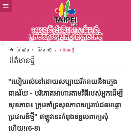
ទៅកាន់មាតិកាប្លុកមាតិកាសំខាន់
:::
:::
ទំព័រដើម
ព័ត៌មានថ្មី
ព័ត៌មានថ្មី
ព័ត៌មានថ្មី
"របៀបរស់នៅដោយសប្បាយរីករាយនឹងក្មេង
ជាងវ័យ - បរិភោគអាហារតាមវិធីរបស់អ្នកដើម្បី
សុខភាព៖ ក្រុមគាំទ្រសុខភាពសម្រាប់ជនអន្តោ
ប្រវេសន៍ថ្មី" ឥឡូវនេះកំពុងទទួលពាក្យសុំ
ហើយ!(6-8)