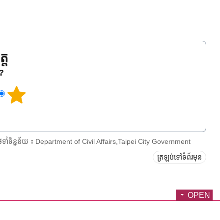
្ត
េ?
ែទាំទិន្នន័យ：Department of Civil Affairs,Taipei City Government
ត្រឡប់ទៅទំព័រមុន
OPEN