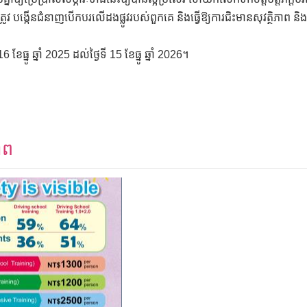
វ បង្កើនជំនាញបើកបរលើដងផ្លូវរបស់ពួកគេ និងធ្វើឱ្យការជិះមានសុវត្ថិភាព និងក
ខែធ្នូ ឆ្នាំ 2025 ដល់ថ្ងៃទី 15 ខែធ្នូ ឆ្នាំ 2026។
ាព