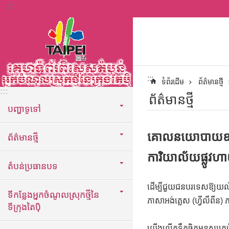
:::
ទៅកាន់មាតិកាប្លុកមាតិកាសំខាន់
:::
ទំព័រដើម
ព័ត៌មានថ្មី
:::
ព័ត៌មានថ្មី
បញ្ហាទូទៅ
គោលនយោបាយឧបត្ថម
ព័ត៌មានថ្មី
ការិយាល័យផ្លូវហ
តំបន់ប្រធានបទ
ដើម្បីជួយជនបរទេសឱ្យយល់អំ
ទីកន្លែងអ្នកចំណូលស្រុកថ្មីនៃ
ភាសាអង់គ្លេស (ហ្វីលីពី
ទីក្រុងតៃប៉ិ
យើងលើកទឹកចិត្តមនុស្សគ្រប់គ