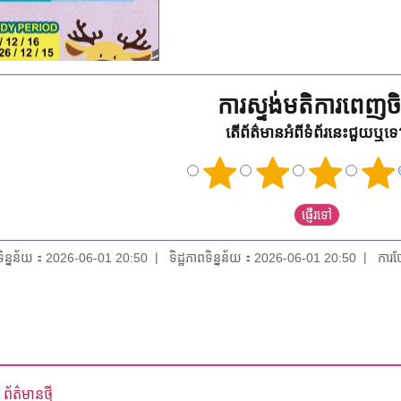
ការស្ទង់មតិការពេញចិត
តើព័ត៌មានអំពីទំព័រនេះជួយឬទ
យទិន្នន័យ：2026-06-01 20:50
ទិដ្ឋភាពទិន្នន័យ：2026-06-01 20:50
ការថ
ព័ត៌មានថ្មី