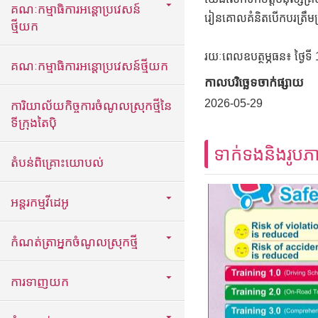
គណៈកម្មាធិការអន្តោប្រវេសន៍
រៀនគោលគំនិតបើកបរត្រឹមត្រូ
ថ្មីយក
រយៈពេលឧបត្ថម្ភធន៖ ថ្ងៃទី 16 
គណៈកម្មាធិការអន្តោប្រវេសន៍ថ្មីយក
កាលបរិច្ឆេទចាក់ផ្សាយ
2026-05-29
ការិយាល័យកិច្ចការចំណូលស្រុកថ្មីនៃ
ទីក្រុងតៃប៉ិ
ទាក់ទងនិងរូបភ
តំបន់ពិគ្រោះយោបល់
អន្តរកម្មវីដេអូ
កំណត់ត្រាអ្នកចំណូលស្រុកថ្មី
ការទាញយក