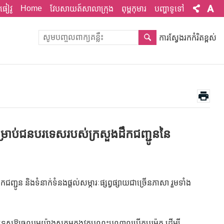
Home
ផៀវូ
វែបសាយត៍សាលាក្រុង
ពុម្ពកុមារ
បញ្ហាទូទៅ
ការស្វែងរកកំរិតខ្ពស់
្រាប់ជនបរទេសរបស់ក្រសួងដឹកជញ្ជូននៃ
ូន និងទំនាក់ទំនងផ្តល់សម្ភារៈផ្សព្វផ្សាយជាច្រើនភាសា រួមទាំង
រទេសឱ្យចូលរួមយ៉ាងសកម្មក្នុងវគ្គបណ្តុះបណ្តាលបើកបរម៉ូតូ ដើម្បី