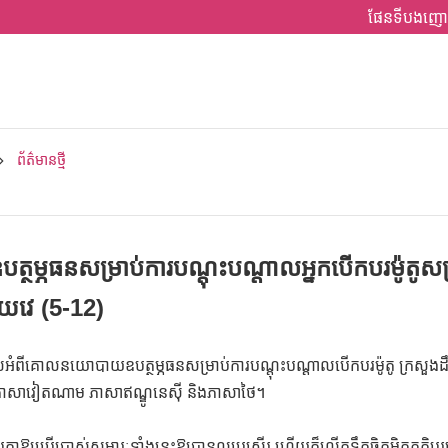
ផែនទីបងញោ
ព័ត៌មានថ្មី
្ភធនសម្រាប់ការបណ្តុះបណ្តាលអ្នកបើកបរម៉ូតូសម
ាយវេ (5-12)
ពីគោលនយោបាយឧបត្ថម្ភធនសម្រាប់ការបណ្តុះបណ្តាលបើកបរម៉ូតូ ក្រសួងដឹកជញ្ជ
ន) ភាសាវៀតណាម ភាសាឥណ្ឌូនេស៊ី និងភាសាថៃ។
្នាឱ្យប្រើប្រាស់សម្ភារៈទាំងនេះឱ្យបានល្អប្រសើរ ហើយក៏លើកទឹកចិត្តមិត្តភក្តិប