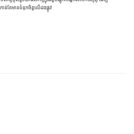
ាន់តែមានទំនុកចិត្តលើដងផ្លូវ!