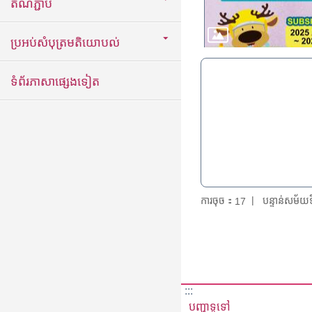
តំណភ្ជាប់
ប្រអប់សំបុត្រមតិយោបល់
ទំព័រភាសាផ្សេងទៀត
ការចុច：
បន្ទាន់សម័
17
:::
បញ្ហាទូទៅ