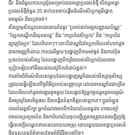
ជីវៈ និងជំនួយការបង្រៀនសម្រាប់ជនអន្តោប្រវេសន៍ថ្មី សិស្សអន្តោ
ប្រវេសន៍ថ្មីចំនួន 20 នាក់បានចាប់ផ្តើមដំណើរសិប្បកម្មដ៏ផ្ដោត
អារម្មណ៍ និងហ្មត់ចត់។
សិស្សានុសិស្សបានដេរដោយដៃនូវ "ប្រអប់ដាក់អត្តសញ្ញាណប័ណ្ណ"
"ខ្សែកអណ្តើកដ៏សុខសាន្ត" និង "កាបូបដៃសិប្បករ" និង "កាបូបដៃ
ត្បាញស្បែក" ដែលពិបាកៗ។ ទោះបីជាស្នាដៃស្បែកមើលទៅហាក់ដូច
ជាសាមញ្ញក៏ដោយ ការដេរនីមួយៗបង្ហាញពីការអត់ធ្មត់ និងភាពប៉ិន
ប្រសប់របស់សិស្ស ដែលបង្ហាញពីកម្រិតរបស់សិប្បករដែលអាច
ប្រៀបធៀបទៅនឹងរបស់របរប៊ូទិកលំដាប់ខ្ពស់។
ការតាំងពិព័រណ៍ពិសេសមួយដែលបង្ហាញស្នាដៃរបស់សិស្សានុសិស្ស
ត្រូវបានធ្វើឡើងនៅថ្ងៃពិធីប្រគល់សញ្ញាបត្រ ដោយមានស្នាដៃជាច្រើន
ដែលមើលទៅដូចជាផ្សារតូចមួយ ដែលផ្តល់ឱ្យអ្នកចូលរួមនូវអារម្មណ៍
ដ៏អស្ចារ្យនៃសមិទ្ធផល និងបង្កើនទំនុកចិត្តរបស់ពួកគេ។ ក្នុងអំឡុង
ពេលនៃវគ្គសិក្សា អ្នកតំណាងមកពីការិយាល័យពន្ធដារ ហាងបញ្ចាំ
អចលនទ្រព្យចល័ត និងការិយាល័យចុះបញ្ជីគ្រួសារត្រូវបានអញ្ជើញឱ្យ
ធ្វើសេចក្តីសង្ខេបគោលនយោបាយចម្រុះ ដោយជួយជនអន្តោប្រវេសន៍
ថ្មីទទួលបានព័ត៌មានបន្ថែមអំពីជីវិតប្រចាំថ្ងៃ។