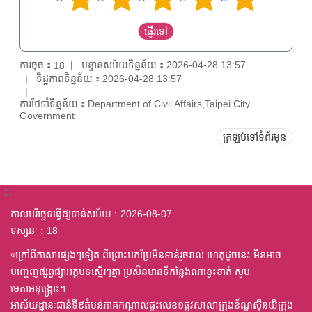
ការចុច：
បន្ទាន់សម័យទិន្នន័យ：2026-04-28 13:57
18
ទិដ្ឋភាពទិន្នន័យ：2026-04-28 13:57
ការថែទាំទិន្នន័យ：Department of Civil Affairs,Taipei City
Government
ត្រឡប់ទៅទំព័រមុន
:::
កាលបរិច្ឆេទធ្វើឱ្យទាន់សម័យ
2026-08-07
ទស្សនៈ
18
◎ក្រៅពីភាសាផ្សេងៗទៀត ពីព្រោះបកប្រែមិនទាន់រួចរាល់ ហេតុដូចនេះ មិនអាច
បញ្ចេញផ្សព្វផ្សាអត្តបទស្មើរៗគ្នា ប្រសិនមានទីកន្លែងណាខ្វះខាត់ សូម
មេតាអនុង្គ្រោះ។
អាស័យដ្ឋានៈជាន់ទី៩តំបន់ភាគកណ្តាលផ្ទះលេខ១ផ្លូវសាលាក្រុងខ័ណ្ឌស៊ីនយីក្រុង