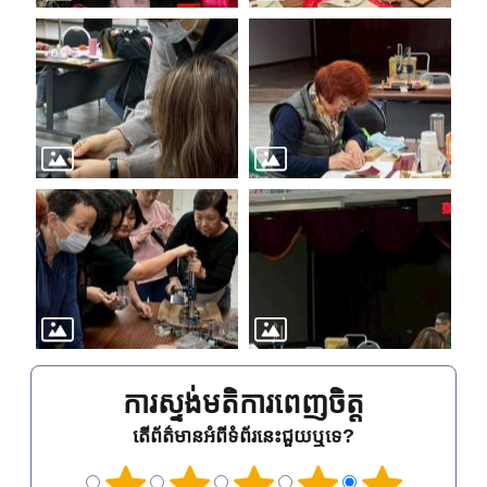
ការស្ទង់មតិការពេញចិត្ត
តើព័ត៌មានអំពីទំព័រនេះជួយឬទេ?