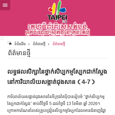
ទៅកាន់មាតិកាប្លុកមាតិកាសំខាន់
:::
:::
ទំព័រដើម
ព័ត៌មានថ្មី
ព័ត៌មានថ្មី
ព័ត៌មានថ្មី
លទ្ធផលសិក្សានៃថ្នាក់សិប្បកម្មស្បែកជាក់ស្តែង
នៅការិយាល័យសង្កាត់ជុងសាន（4-7）
ការិយាល័យសង្កាត់ជុងសាននៃទីក្រុងតៃប៉ិបានរៀបចំ "ថ្នាក់សិប្បកម្ម
ស្បែកជាក់ស្តែង" ចាប់ពីថ្ងៃទី 5 ដល់ថ្ងៃទី 13 ខែមីនា ឆ្នាំ 2026។
ក្រោមការណែនាំរបស់គ្រូបង្រៀនសិប្បកម្មស្បែកដែលមានជំនាញវិជ្ជា