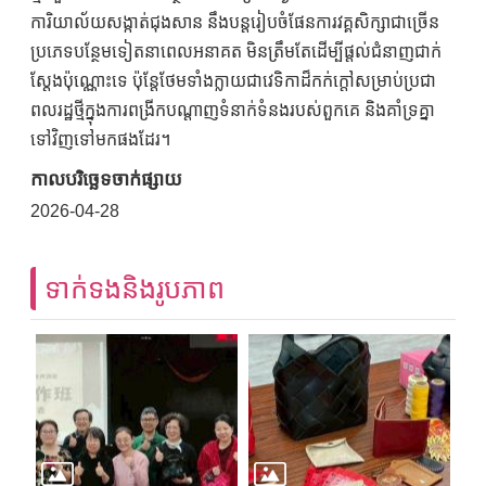
ការិយាល័យសង្កាត់ជុងសាន នឹងបន្តរៀបចំផែនការវគ្គសិក្សាជាច្រើន
ប្រភេទបន្ថែមទៀតនាពេលអនាគត មិនត្រឹមតែដើម្បីផ្តល់ជំនាញជាក់
ស្តែងប៉ុណ្ណោះទេ ប៉ុន្តែថែមទាំងក្លាយជាវេទិកាដ៏កក់ក្តៅសម្រាប់ប្រជា
ពលរដ្ឋថ្មីក្នុងការពង្រីកបណ្តាញទំនាក់ទំនងរបស់ពួកគេ និងគាំទ្រគ្នា
ទៅវិញទៅមកផងដែរ។
កាលបរិច្ឆេទចាក់ផ្សាយ
2026-04-28
ទាក់ទងនិងរូបភាព