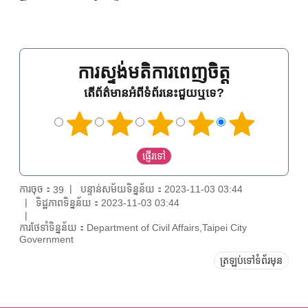
ការស្ទង់មតិការពេញចិត្ត
តើព័ត៌មានអំពីទំព័រនេះជួយឬទេ?
ការចុច：
បន្ទាន់សម័យទិន្នន័យ：2023-11-03 03:44
39
ទិដ្ឋភាពទិន្នន័យ：2023-11-03 03:44
ការថែទាំទិន្នន័យ：Department of Civil Affairs,Taipei City
Government
ត្រឡប់ទៅទំព័រមុន