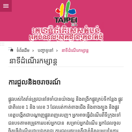
ទៅកាន់មាតិកាប្លុកមាតិកាសំខាន់
:::
:::
ទំព័រដើម
បញ្ហាទូទៅ
នាទីដំណើរកម្សាន្ត
នាទីដំណើរកម្សាន្ត
ការជួលនិងចរាចរណ៍
ផ្លូវរបស់តៃវ៉ាន់ត្រូវបានថែទាំបានយ៉ាងល្អ និងពង្រីកផ្លូវគ្រប់ទីកន្លែង ផ្លូវ
ជាតិលេខ 1 និង លេខ 3 ដែលរត់កាត់ខាងជើង និងខាងត្បូង និងផ្លូវ
ខេត្តបង្កើតជាបណ្តាញផ្លូវពេញលេញ។ អ្នកអាចធ្វើដំណើរពីទីក្រុងទៅ
ជនបទតាមតម្រូវការរបស់អ្នកបាន សម្រាប់អ្នកដំណើរ អ្នកដែលចូល
ចិត្តធ្វើដំណើរដោយឯករាជ្យ ការជួលរថយន្តគឺជាគំនិតល្អមួយនៃការ