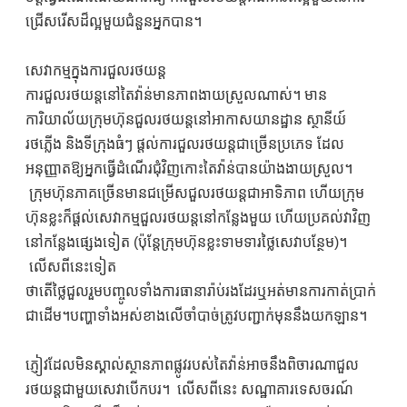
ជ្រើសរើសដ៏ល្អមួយជំនួនអ្នកបាន។
សេវាកម្មក្នុងការជួលរថយន្ត
ការជួលរថយន្តនៅតៃវ៉ាន់មានភាពងាយស្រួលណាស់។ មាន
ការិយាល័យក្រុមហ៊ុនជួលរថយន្តនៅអាកាសយានដ្ឋាន ស្ថានីយ៍
រថភ្លើង និងទីក្រុងធំៗ ផ្តល់ការជួលរថយន្តជាច្រើនប្រភេទ ដែល
អនុញ្ញាតឱ្យអ្នកធ្វើដំណើរជុំវិញកោះតៃវ៉ាន់បានយ៉ាងងាយស្រួល។
ក្រុមហ៊ុនភាគច្រើនមានជម្រើសជួលរថយន្តជាអាទិភាព ហើយក្រុម
ហ៊ុនខ្លះក៏ផ្តល់សេវាកម្មជួលរថយន្តនៅកន្លែងមួយ ហើយប្រគល់វាវិញ
នៅកន្លែងផ្សេងទៀត (ប៉ុន្តែក្រុមហ៊ុនខ្លះទាមទារថ្លៃសេវាបន្ថែម)។
លើសពីនេះទៀត
ថាតើថ្លៃជួលរួមបញ្ចូលទាំងការធានារ៉ាប់រងដែរឬអត់មានការកាត់ប្រាក់
ជាដើម។បញ្ហាទាំងអស់ខាងលើចាំបាច់ត្រូវបញ្ជាក់មុននឹងយកឡាន។
ភ្ញៀវដែលមិនស្គាល់ស្ថានភាពផ្លូវរបស់តៃវ៉ាន់អាចនឹងពិចារណាជួល
រថយន្តជាមួយសេវាបើកបរ។ លើសពីនេះ សណ្ឋាគារទេសចរណ៍