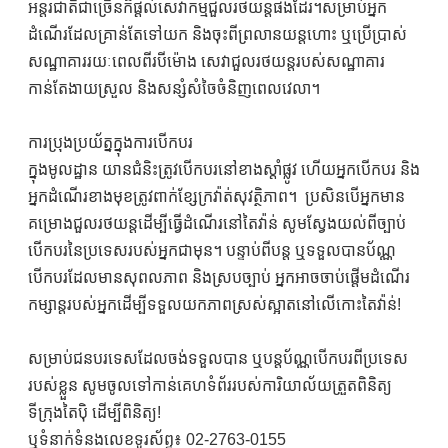
អន្តរជាតិជាច្រើនក៏ផ្តល់សេវាកម្មជួលរថយន្តផងដែរ។សម្រាប់អ្នក
ដំណើរដែលគ្រាន់តែទៅយក និងចុះពីព្រលានយន្តហោះ ឬប្រើប្រាស់
សណ្ឋាគាររយៈពេលពីរបីម៉ោង សេវាជួលរថយន្តរបស់សណ្ឋាគារ
កាន់តែងាយស្រួល និងសន្សំសំចៃចំនិញពេលវេលា។
ការប្រុងប្រយ័ត្នក្នុងការបើកបរ
ក្នុងមូលដ្ឋាន យានជំនិះត្រូវបើកបរនៅខាងស្តាំផ្លូវ ហើយអ្នកបើកបរ និង
អ្នកដំណើរខាងមុខត្រូវពាក់ខ្សែក្រវ៉ាត់សុវត្ថិភាព។ ប្រសិនបើអ្នកមាន
គម្រោងជួលរថយន្តដើម្បីធ្វើដំណើរនៅតៃវ៉ាន់ សូមស្វែងយល់ពីច្បាប់
បើកបរនៃប្រទេសរបស់អ្នកជាមុន។ បន្ទាប់ពីបន្ត ឬទទួលបានប័ណ្ណ
បើកបរដែលមានសុពលភាព និងស្របច្បាប់ អ្នកអាចចាប់ផ្តើមដំណើរ
កម្សាន្តរបស់អ្នកដើម្បីទទួលយកភាពស្រស់ស្អាតនៅលើកោះតៃវ៉ាន់!
សម្រាប់ជនបរទេសដែលចង់ទទួលបាន ឬបន្តប័ណ្ណបើកបរពីប្រទេស
របស់ខ្លួន សូមចូលទៅកាន់គេហទំព័ររបស់ការិយាល័យត្រួតពិនិត្យ
ទីក្រុងតៃប៉ិ ដើម្បីពិនិត្យ!
ឬទំនាក់ទំនងលេខទូរស័ព្ទ៖ 02-2763-0155