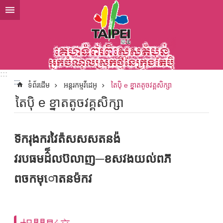
ទៅកាន់មាតិកាប្លុកមាតិកាសំខាន់
:::
:::
ទំព័រដើម
អន្តរកម្មវីដេអូ
តៃប៉ិ e ខ្នាតតូចវគ្គសិក្សា
តៃប៉ិ e ខ្នាតតូចវគ្គសិក្សា
ទ៊ករុងករវៃត៉សសសតនង៉
វរបធមដ៌៏លប៊លាញ─ខសវងយល់ពភ៊
ពចកមុោតនម៉កវ