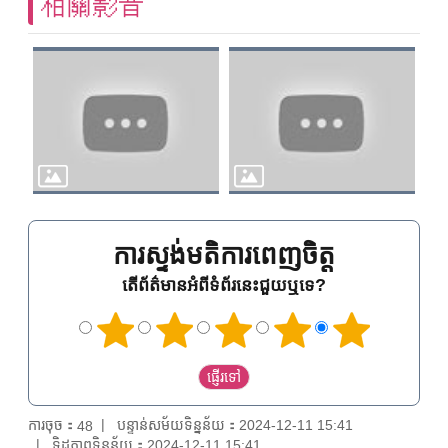
相關影音
ការស្ទង់មតិការពេញចិត្ត
តើព័ត៌មានអំពីទំព័រនេះជួយឬទេ?
ការចុច：
បន្ទាន់សម័យទិន្នន័យ：2024-12-11 15:41
48
ទិដ្ឋភាពទិន្នន័យ：2024-12-11 15:41