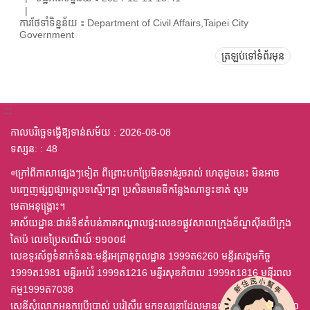
ការថែទាំទិន្នន័យ：Department of Civil Affairs,Taipei City
Government
ត្រឡប់ទៅទំព័រមុន
:::
កាលបរិច្ឆេទធ្វើឱ្យទាន់សម័យ
2026-08-08
ទស្សនៈ
48
◎ក្រៅពីភាសាផ្សេងៗទៀត ពីព្រោះបកប្រែមិនទាន់រួចរាល់ ហេតុដូចនេះ មិនអាច
បញ្ចេញផ្សព្វផ្សាអត្តបទស្មើរៗគ្នា ប្រសិនមានទីកន្លែងណាខ្វះខាត់ សូម
មេតាអនុង្គ្រោះ។
អាស័យដ្ឋានៈជាន់ទី៩តំបន់ភាគកណ្តាលផ្ទះលេខ១ផ្លូវសាលាក្រុងខ័ណ្ឌស៊ីនយីក្រុង
តៃប៉េ លេខប្រៃសណីយ៍ៈ១១០០៨
លេខទូរស័ព្ទទំនាក់ទំនងៈមន្ទីរអត្រានុកូលដ្ឋាន 1999ត6260 មន្ទីរសង្គមកិច្ច
1999ត1981 មន្ទីរអប់រំ 1999ត1216 មន្ទីរសុខភិបាល 1999ត1816 មន្ទីរពល
កម្ម1999ត7038
សេនីសុំលោកអនកប្រើប្រាស់ បរៀសឹរេ មកទស្សនាដែលមានពុម្ព ឈុតឦលើស ៤,០